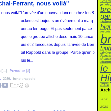
Scott R
hal-Ferrant, nous voilà"
jumela
bre
L'arrivée d'un nouveau lanceur chez les B
ga
ockers est toujours un évènement à marq
châte
hig
uer au fer rouge. Et pas seulement parce
records
b
que le groupe affiche désormais 10 lance
urs et 2 lanceuses depuis l'arrivée de Ben
hig
oit Rappold dans le groupe. Parce qu'en p
bénévo
Francis
champi
lus le...
champ
le
 [
…
]
- Permalien [
#
]
Hi
,
2020
,
benoit rappold
2015
0
Arch
2026
2025
Juil