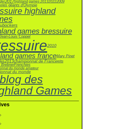
2017
2009
ider
highland games 2013
2022
ge
les géants d'Olympie
ssuire highland
mes
bockers
au
hland games bressuire
Jean-Louis Coppet
ressuire
2010
hland games france
Mary Pinet
les
2013
championnat de France
kilts
 Brebner
Frenchies
onnat du monde amateur
ionnat du monde
 blog des
ghland Games
ives
let
(2)