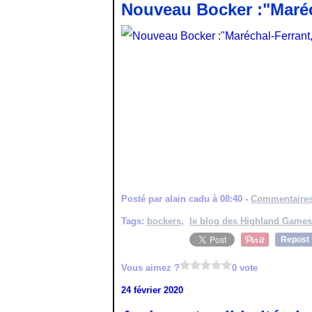
Nouveau Bocker :"Maréc
Posté par alain cadu à 08:40 -
Commentaires
Tags:
bockers
,
le blog des Highland Games
Repost
Vous aimez ?
0 vote
24 février 2020