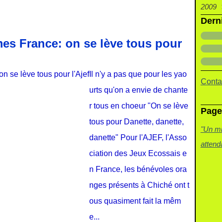
2009
Ma
Avri
Ma
Jui
Juil
Aoû
Juil
Oct
No
Dé
Dern
Fév
Ma
Avri
Ma
Jui
Juil
Jui
Se
Oct
No
Dé
Jan
Fév
Ma
Avri
Ma
Jui
Ma
Aoû
Se
Oct
No
es France: on se lève tous pour
Jan
Fév
Ma
Avri
Ma
Avri
Juil
Aoû
Se
Oct
Jan
Fév
Ma
Avri
Ma
Jui
Juil
Aoû
Se
Il n'y a pas que pour les yao
Jan
Fév
Ma
Fév
Ma
Jui
Juil
Aoû
Contac
urts qu'on a envie de chante
Jan
Fév
Jan
Avri
Ma
Jui
r tous en choeur "On se lève
Page
Jan
Ma
Avri
Ma
tous pour Danette, danette,
Fév
Ma
Ma
"Un mid
danette" Pour l'AJEF, l'Asso
Jan
Fév
attenda
ciation des Jeux Ecossais e
Jan
n France, les bénévoles ora
nges présents à Chiché ont t
ous quasiment fait la mêm
e...