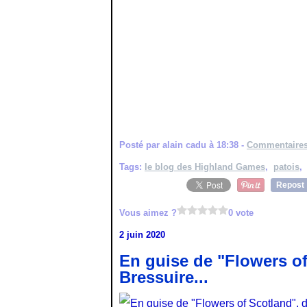
Posté par alain cadu à 18:38 -
Commentaires
Tags:
le blog des Highland Games
,
patois
Repost
Vous aimez ?
0 vote
2 juin 2020
En guise de "Flowers of
Bressuire...