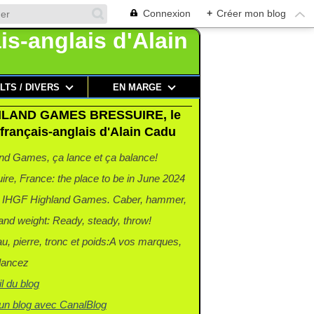
Connexion
+
Créer mon blog
ILTS / DIVERS
EN MARGE
LAND GAMES BRESSUIRE, le
français-anglais d'Alain Cadu
nd Games, ça lance et ça balance!
ire, France: the place to be in June 2024
r IHGF Highland Games. Caber, hammer,
and weight: Ready, steady, throw!
u, pierre, tronc et poids:A vos marques,
 lancez
l du blog
un blog avec CanalBlog