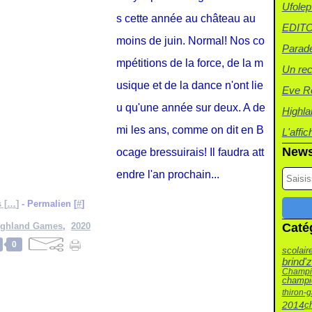
Ufolep
s cette année au château au
EDITO 
moins de juin. Normal! Nos co
Parade
mpétitions de la force, de la m
Un re
usique et de la dance n'ont lie
Eve Ro
u qu'une année sur deux. A de
Highla
mi les ans, comme on dit en B
L'affi
News
ocage bressuirais! Il faudra att
endre l'an prochain...
 [
…
]
- Permalien [
#
]
Highland Games
,
2020
Caté
0
scolair
brind'
Champi
champi
thiron-
2014
c