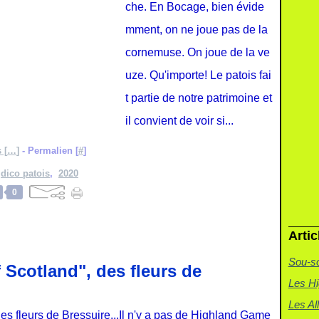
che. En Bocage, bien évide
mment, on ne joue pas de la
cornemuse. On joue de la ve
uze. Qu'importe! Le patois fai
t partie de notre patrimoine et
il convient de voir si...
 [
…
]
- Permalien [
#
]
,
dico patois
,
2020
0
Artic
Sou-so
 Scotland", des fleurs de
Les H
Les Al
Il n'y a pas de Highland Game