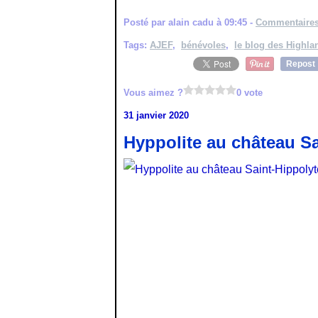
Posté par alain cadu à 09:45 -
Commentaires
Tags:
AJEF
,
bénévoles
,
le blog des Highl
Repost
Vous aimez ?
0 vote
31 janvier 2020
Hyppolite au château Sai