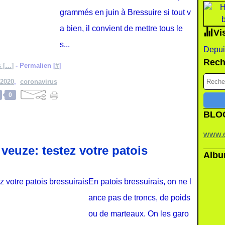
grammés en juin à Bressuire si tout v
a bien, il convient de mettre tous le
Vi
s...
Depuis
Rech
 [
…
]
- Permalien [
#
]
2020
,
coronavirus
0
BLO
www.e
veuze: testez votre patois
Albu
En patois bressuirais, on ne l
ance pas de troncs, de poids
ou de marteaux. On les garo