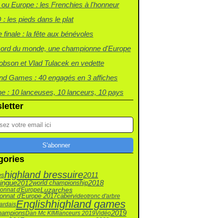
 ou Europe : les Frenchies à l'honneur
: les pieds dans le plat
 finale : la fête aux bénévoles
cord du monde, une championne d'Europe
bson et Vlad Tulacek en vedette
nd Games : 40 engagés en 3 affiches
che : 10 lanceuses, 10 lanceurs, 10 pays
letter
gories
highland bressuire
2011
es
zingue
2012
world championship
2018
Luzarches
onnat d'Europe
caber
onnat d'Europe 2017
video
tronc d'arbre
English
highland games
gardais
2019
hampions
Dan Mc KIM
lanceurs 2019
Vidéo