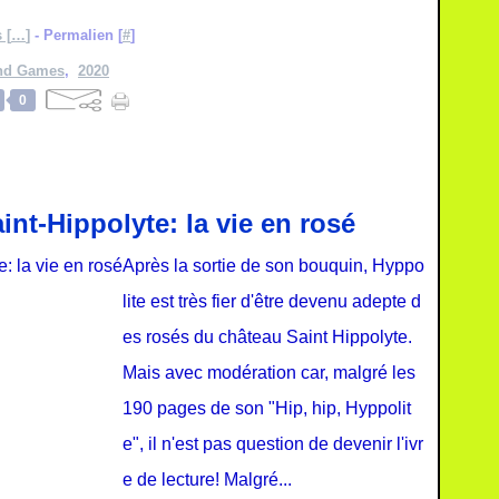
 [
…
]
- Permalien [
#
]
and Games
,
2020
0
nt-Hippolyte: la vie en rosé
Après la sortie de son bouquin, Hyppo
lite est très fier d'être devenu adepte d
es rosés du château Saint Hippolyte.
Mais avec modération car, malgré les
190 pages de son "Hip, hip, Hyppolit
e", il n'est pas question de devenir l'ivr
e de lecture! Malgré...