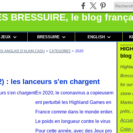
 JEUX
BRESSUIRE
ENGLISH
K
HIGH
IS-ANGLAIS D'ALAIN CADU
>
CATEGORIES
>
2020
blog 
Highla
Bressu
) : les lanceurs s'en chargent
for ou
En 2020, le coronavirus a copieusem
stone 
ent perturbé les Highland Games en
Martea
prêts,
France comme dans le monde entier.
Accuei
Le poids en longueur contre le virus
Créer 
Pour cette année, avec des Jeux pro