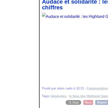
Audace et solidarité : 
chiffres
Posté par alain cadu à 12:31 -
Commentaires
Tags:
bénévoles
,
le blog des Highland Ga
Repost