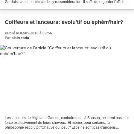
Gardais samedi et dimanche y ressemblera fort. Il suffit de regarder l'affiche
ci-dessous (16 en catégorie...
Coiffeurs et lanceurs: évolu'tif ou éphém'hair?
Publié le 02/05/2016 à 09:56
Par
alain cadu
Les lanceurs de Highland Games, contrairement à Sanson, ne tirent pas leur
force exclusivement de leurs cheveux. Et même, pour certains, la
philosophie est plutôt "Chauve qui peut!" Et ce ne sont pas d'anciens
champions aux cheveux ras comme Adam Daratz...