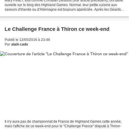
Mary PINET, tout comme Christian Desbois (voir article précédent), ont table
ouverte sur le blog des Highland Games. Normal: leur petite cuisine aux
saveurs d'Irlande ou d'Allemagne est toujours appréciée. Après les Géants
d'Olympie, place au centenaire...
Le Challenge France à Thiron ce week-end
Publié le 12/05/2016 à 23:46
Par
alain cadu
Il n'y aura pas de championnat de France de Highland Games cette année,
mais l'affiche de ce week-end pour le "Challenge France" disputé à Thiron-