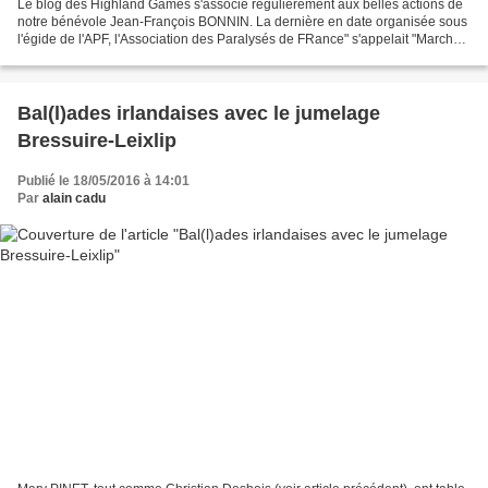
Le blog des Highland Games s'associe régulièrement aux belles actions de
notre bénévole Jean-François BONNIN. La dernière en date organisée sous
l'égide de l'APF, l'Association des Paralysés de FRance" s'appelait "Marcher
pour aimer la vie" et se déroulait...
Bal(l)ades irlandaises avec le jumelage
Bressuire-Leixlip
Publié le 18/05/2016 à 14:01
Par
alain cadu