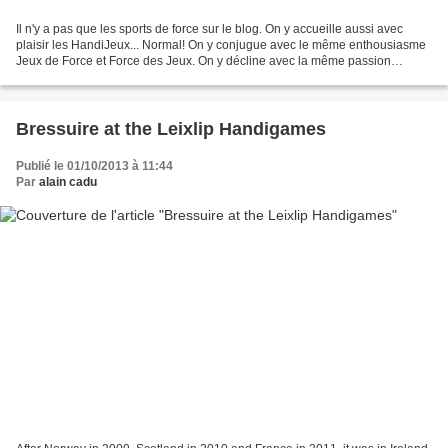
Il n'y a pas que les sports de force sur le blog. On y accueille aussi avec
plaisir les HandiJeux... Normal! On y conjugue avec le même enthousiasme
Jeux de Force et Force des Jeux. On y décline avec la même passion
Highland Games et Handi Games. Surtout...
Bressuire at the Leixlip Handigames
Publié le 01/10/2013 à 11:44
Par
alain cadu