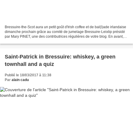
Bressuire-the-Scot aura un petit goût d'Irish coffee et de bal(l)ade irlandaise
dimanche prochain grâce au comité de jumelage Bressuire-Leixlip présidé
par Mary PINET, une des contributrices régulières de votre blog. En avant,
marche! Et le menu est copieux...
Saint-Patrick in Bressuire: whiskey, a green
townhall and a quiz
Publié le 18/03/2017 à 11:38
Par
alain cadu