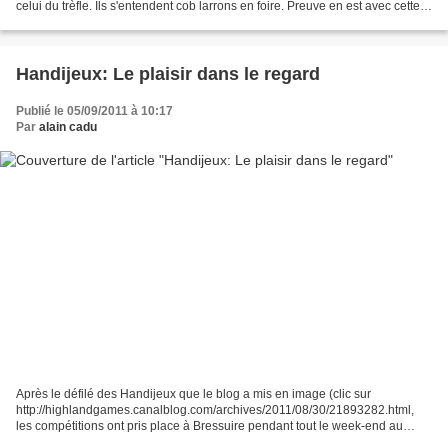
celui du trèfle. Ils s'entendent cob larrons en foire. Preuve en est avec cette
photo d'Erik BERNARD,...
Handijeux: Le plaisir dans le regard
Publié le 05/09/2011 à 10:17
Par
alain cadu
Après le défilé des Handijeux que le blog a mis en image (clic sur
http://highlandgames.canalblog.com/archives/2011/08/30/21893282.html,
les compétitions ont pris place à Bressuire pendant tout le week-end au
stade Alain Métayer. Et la satisfaction se...