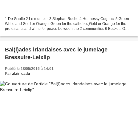
1 De Gaulle 2 Le munster. 3 Stephan Roche 4 Hennessy Cognac. 5 Green
White and Gold or Orange. Green for the catholics,Gold or Orange for the
protestants and white for peace between the 2 communities 6 Beckett, O
Wilde, J Joyce, Singe, and Yeats 7 According...
Bal(l)ades irlandaises avec le jumelage
Bressuire-Leixlip
Publié le 18/05/2016 à 14:01
Par
alain cadu