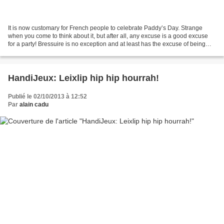
It is now customary for French people to celebrate Paddy’s Day. Strange
when you come to think about it, but after all, any excuse is a good excuse
for a party! Bressuire is no exception and at least has the excuse of being
twinned with Leixlip, near...
HandiJeux: Leixlip hip hip hourrah!
Publié le 02/10/2013 à 12:52
Par
alain cadu