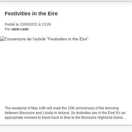
Festivities in the Eire
Publié le 13/05/2011 à 13:26
Par
alain cadu
The weekend of May 14th will mark the 15th anniversary of the twinning
between Bressuire and Leixlip in Ireland. So festivities are in the Eire! It’s an
appropriate moment to travel back in time to the Bressuire Highland Games
of 2005 when Ireland entered...