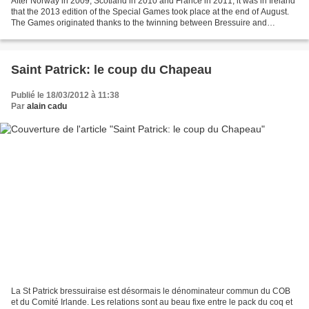
After Norway in 2009, Scotland in 2010 and France in 2011, it was in Ireland
that the 2013 edition of the Special Games took place at the end of August.
The Games originated thanks to the twinning between Bressuire and
Fraserburgh and made their way to...
Saint Patrick: le coup du Chapeau
Publié le 18/03/2012 à 11:38
Par
alain cadu
La St Patrick bressuiraise est désormais le dénominateur commun du COB
et du Comité Irlande. Les relations sont au beau fixe entre le pack du coq et