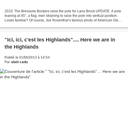
2010: The Bressuire Bockers raise the pole for Larry Brock UPDATE: A pole
leaning at 45°, a flag, men straining to raise the pole into vertical position.
Looks familiar? Of course, Joe Rosenthal’s famous photo of American GIs
raising the stars and stripes...
"Ici, ici, c'est les Highlands".... Here we are in
the Highlands
Publié le 01/06/2013 à 14:54
Par
alain cadu