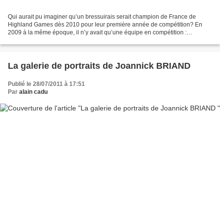
Qui aurait pu imaginer qu’un bressuirais serait champion de France de
Highland Games dès 2010 pour leur première année de compétition? En
2009 à la même époque, il n’y avait qu’une équipe en compétition :
Luzarches. Et, évidemment, ils étaient archi-favoris....
La galerie de portraits de Joannick BRIAND
Publié le 28/07/2011 à 17:51
Par
alain cadu