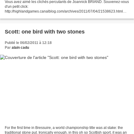
Vous avez aimé les clichés percutants de Joannick BRIAND. Souvenez-vous
d'un petit click:
http://highlandgames.canalblog.com/archives/2011/07/04/21538623.html
Vous m’avez même demandé du rab’. Et comme il n’est pas question de
décevoir les fidèles lecteurs,...
Scott: one bird with two stones
Publié le 06/02/2011 à 12:18
Par
alain cadu
For the first time in Bressuire, a world championship title was at stake: the
traditional stone put. Ironically enough, in this oh so Scottish sport, it was an