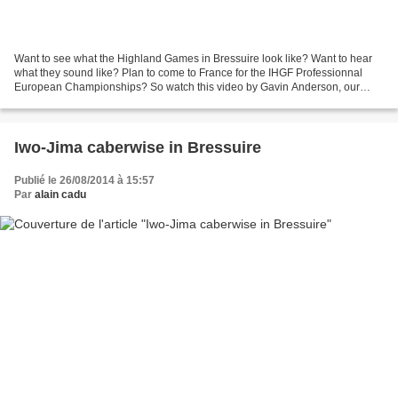
Want to see what the Highland Games in Bressuire look like? Want to hear
what they sound like? Plan to come to France for the IHGF Professionnal
European Championships? So watch this video by Gavin Anderson, our
piper, our guitar-player and also our filmmaker...
Iwo-Jima caberwise in Bressuire
Publié le 26/08/2014 à 15:57
Par
alain cadu