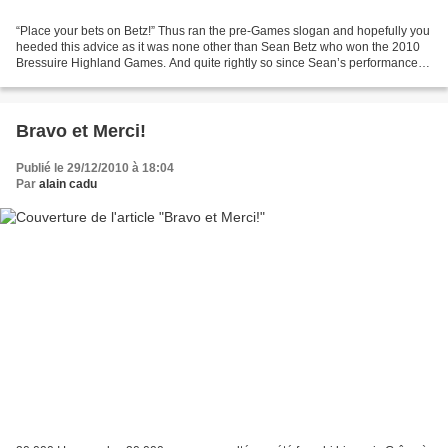
“Place your bets on Betz!” Thus ran the pre-Games slogan and hopefully you
heeded this advice as it was none other than Sean Betz who won the 2010
Bressuire Highland Games. And quite rightly so since Sean’s performance
was the most consistent of the weekend....
Bravo et Merci!
Publié le 29/12/2010 à 18:04
Par
alain cadu