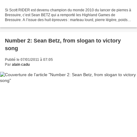
Si Scott RIDER est devenu champion du monde 2010 du lancer de pierres à
Bressuire, c’est Sean BETZ qui a remporté les Highland Games de
Bressuire. A l’issue des huit épreuves : marteau lourd, pierre légère, poids
lourd en longueur et retourné de tronc...
Number 2: Sean Betz, from slogan to victory
song
Publié le 07/01/2011 à 07:05
Par
alain cadu