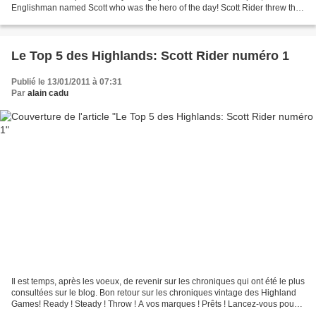
Englishman named Scott who was the hero of the day! Scott Rider threw the
light stone 17.5...
Le Top 5 des Highlands: Scott Rider numéro 1
Publié le 13/01/2011 à 07:31
Par
alain cadu
Il est temps, après les voeux, de revenir sur les chroniques qui ont été le plus
consultées sur le blog. Bon retour sur les chroniques vintage des Highland
Games! Ready ! Steady ! Throw ! A vos marques ! Prêts ! Lancez-vous pour
le Top 5 des pages les...