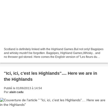
Scotland is definitely linked with the Highland Games.But not only! Bagpipes
and whisky mustn't be forgotten. Bagpipes, Highland Games,Whisky... and
no thrower got stoned. Here comes the English version of "Les fleurs du
malt", written by Mary PINET,...
"Ici, ici, c'est les Highlands".... Here we are in
the Highlands
Publié le 01/06/2013 à 14:54
Par
alain cadu