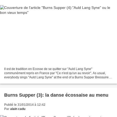
Il est de tradition en Ecosse de se quitter sur "Auld Lang Syne"
communément repris en France par "Ce n'est qu'un au revoir". As usual,
everybody sings "Auld Lang Syne" at the end of a Burns Supper Bressuire
pour son Burns Supper ne pouvait y échapper....
Burns Supper (3): la danse écossaise au menu
Publié le 31/01/2014 à 12:42
Par
alain cadu