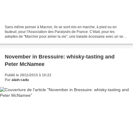
Sans même penser à Macron, ils se sont mis en marche, à pied ou en
fauteuil, pour l'Association des Paralysés de France. C'était, pour les
adeptes de "Marcher pour aimer la vie", une balade écossaise avec un seul
"l" en ce samedi après midi à Saint-Porchaire...
November in Bressuire: whisky-tasting and
Peter McNamee
Publié le 28/11/2015 à 10:22
Par
alain cadu