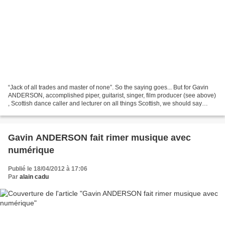
“Jack of all trades and master of none”. So the saying goes... But for Gavin
ANDERSON, accomplished piper, guitarist, singer, film producer (see above)
, Scottish dance caller and lecturer on all things Scottish, we should say
“Gavin of many trades and...
Gavin ANDERSON fait rimer musique avec
numérique
Publié le 18/04/2012 à 17:06
Par
alain cadu