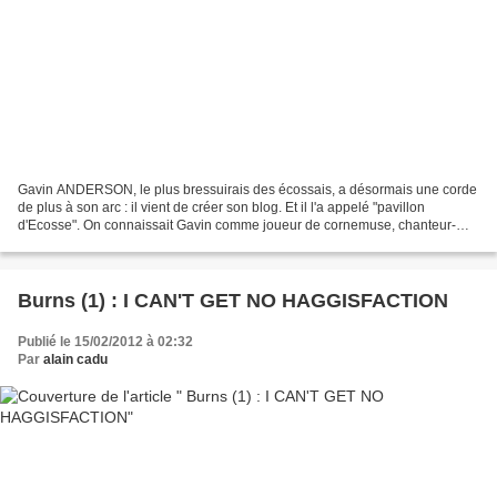
Gavin ANDERSON, le plus bressuirais des écossais, a désormais une corde
de plus à son arc : il vient de créer son blog. Et il l'a appelé "pavillon
d'Ecosse". On connaissait Gavin comme joueur de cornemuse, chanteur-
guitariste, metteur en scène, animateur...
Burns (1) : I CAN'T GET NO HAGGISFACTION
Publié le 15/02/2012 à 02:32
Par
alain cadu