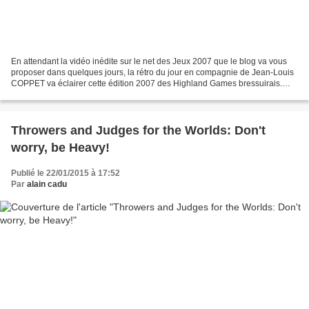
En attendant la vidéo inédite sur le net des Jeux 2007 que le blog va vous
proposer dans quelques jours, la rétro du jour en compagnie de Jean-Louis
COPPET va éclairer cette édition 2007 des Highland Games bressuirais.
Déjà huit ans! Putain 8 ans! Alors,...
Throwers and Judges for the Worlds: Don't
worry, be Heavy!
Publié le 22/01/2015 à 17:52
Par
alain cadu