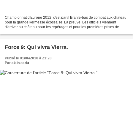
Championnat d'Europe 2012: c'est parti! Branle-bas de combat aux château
pour la grande kermesse écossaise! La preuve! Les officiels viennent
d'arriver au château pour les repérages et pour les premières prises de
contact. Ryan VIERRA, le chieftain de...
Force 9: Qui vivra Vierra.
Publié le 01/06/2010 à 21:20
Par
alain cadu