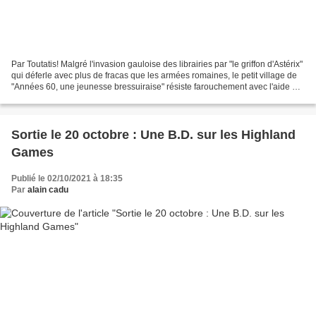
Par Toutatis! Malgré l'invasion gauloise des librairies par "le griffon d'Astérix"
qui déferle avec plus de fracas que les armées romaines, le petit village de
"Années 60, une jeunesse bressuiraise" résiste farouchement avec l'aide à
la librairie du Fresneau...
Sortie le 20 octobre : Une B.D. sur les Highland
Games
Publié le 02/10/2021 à 18:35
Par
alain cadu