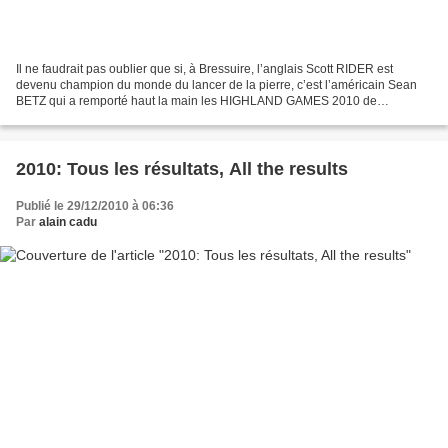
Il ne faudrait pas oublier que si, à Bressuire, l’anglais Scott RIDER est
devenu champion du monde du lancer de la pierre, c’est l’américain Sean
BETZ qui a remporté haut la main les HIGHLAND GAMES 2010 de
BRESSUIRE. Au risque de me répéter, il a été...
2010: Tous les résultats, All the results
Publié le 29/12/2010 à 06:36
Par
alain cadu