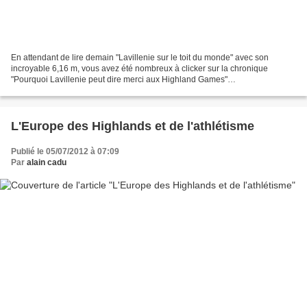
En attendant de lire demain "Lavillenie sur le toit du monde" avec son
incroyable 6,16 m, vous avez été nombreux à clicker sur la chronique
"Pourquoi Lavillenie peut dire merci aux Highland Games"
http://highlandgames.canalblog.com/tag/Lavillenie Le sujet...
L'Europe des Highlands et de l'athlétisme
Publié le 05/07/2012 à 07:09
Par
alain cadu