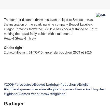
The cork for distance throw:t
his event unique to Bressuire was
the inspiration of the sparkling wine company Bouvet Ladubay.
Gregor Edmonds threw the 12.8 kilo oak cork a distance of 8.71m,
making the crowd fairly bubble with excitement!
Ready! Steady! Throw!
On the right
2 photo-albums :
01 TOP 5 lancer du bouchon 2009 et 2010
#2009
#bressuire
#Bouvet-Ladubay
#bouchon
#English
#highland games bressuire
#highland games france
#le blog des
Highland Games
#cork-throw
#highland
Partager